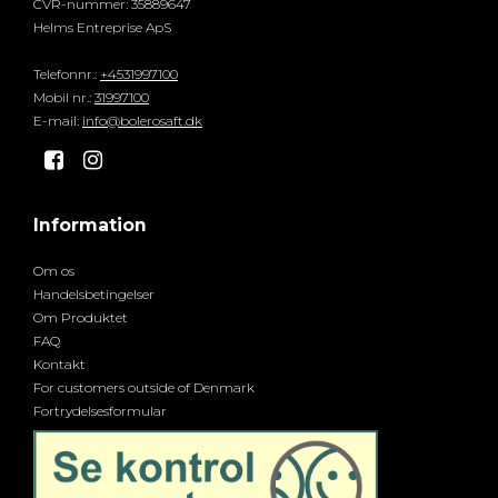
CVR-nummer
:
35889647
Helms Entreprise ApS
Telefonnr.
:
+4531997100
Mobil nr.
:
31997100
E-mail
:
info@bolerosaft.dk
Information
Om os
Handelsbetingelser
Om Produktet
FAQ
Kontakt
For customers outside of Denmark
Fortrydelsesformular