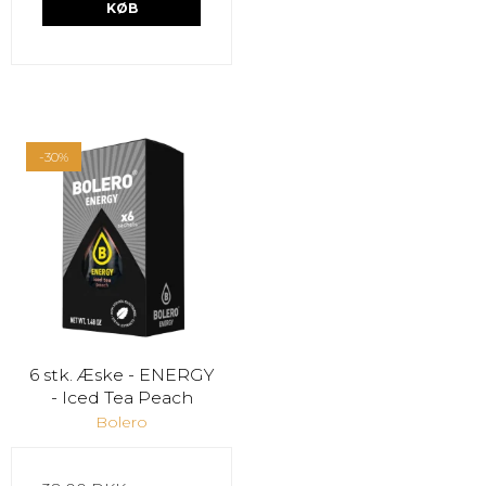
KØB
-30%
6 stk. Æske - ENERGY
- Iced Tea Peach
Bolero