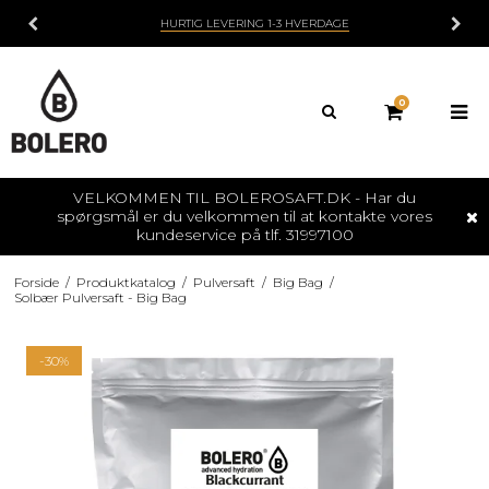
HURTIG LEVERING 1-3 HVERDAGE
0
VELKOMMEN TIL BOLEROSAFT.DK - Har du
spørgsmål er du velkommen til at kontakte vores
kundeservice på tlf. 31997100
Forside
/
Produktkatalog
/
Pulversaft
/
Big Bag
/
Solbær Pulversaft - Big Bag
-30%