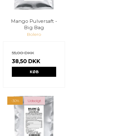
Mango Pulversaft -
Big Bag
Bolero
55,00 DKK
38,50 DKK
KØB
-30%
Udsolgt