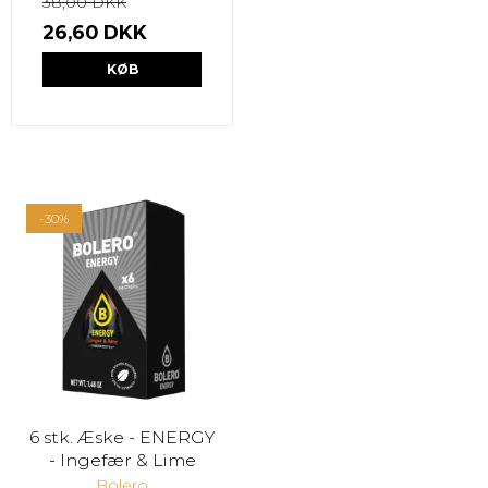
38,00 DKK
26,60 DKK
KØB
-30%
6 stk. Æske - ENERGY
- Ingefær & Lime
Bolero