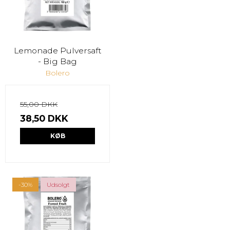
Lemonade Pulversaft
- Big Bag
Bolero
55,00 DKK
38,50 DKK
KØB
-30%
Udsolgt