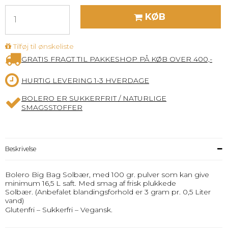
KØB
Tilføj til ønskeliste
GRATIS FRAGT TIL PAKKESHOP PÅ KØB OVER 400,-
HURTIG LEVERING 1-3 HVERDAGE
BOLERO ER SUKKERFRIT / NATURLIGE
SMAGSSTOFFER
Beskrivelse
Bolero Big Bag Solbær, med 100 gr. pulver som kan give
minimum 16,5 L saft. Med smag af frisk plukkede
Solbær. (Anbefalet blandingsforhold er 3 gram pr. 0,5 Liter
vand)
Glutenfri – Sukkerfri – Vegansk.