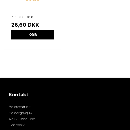
38,00 DKK
26,60 DKK
KØB
Kontakt
Bolerosaft.dk
Holbergsvej 10
4293 Dianalund
Denmark