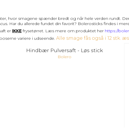
rianter, hvor smagene spænder bredt og når hele verden rundt. 
. Har du allerede fundet din favorit? Bolerosticks findes i mer
saft er
IKKE
frysetørret.
Læs mere om produktet her
https://bole
Alle smage fås også i 12 stk. æs
 poserne variere i udseende.
Hindbær Pulversaft - Løs stick
Bolero