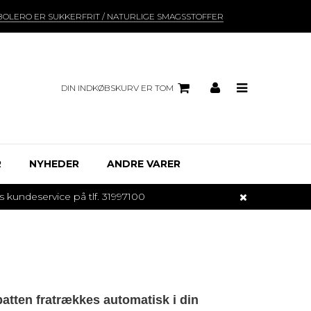
BOLERO ER SUKKERFRIT / NATURLIGE SMAGSSTOFFER
DIN INDKØBSKURV ER TOM
R
NYHEDER
ANDRE VARER
undeservice på tlf. 31997100
batten fratrækkes automatisk i din