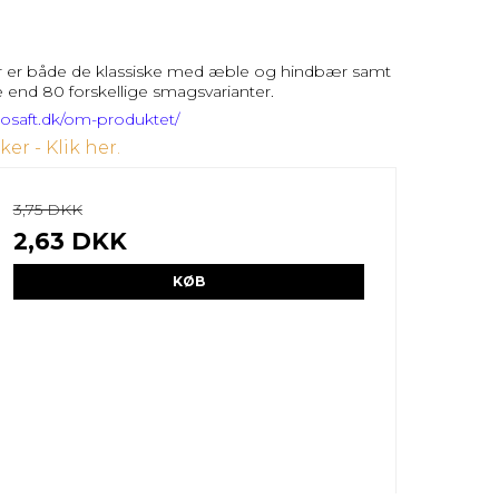
Der er både de klassiske med æble og hindbær samt
e end 80 forskellige smagsvarianter.
rosaft.dk/om-produktet/
ker - Klik her.
3,75 DKK
2,63 DKK
KØB