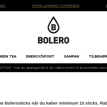
00,-
HURTIG LEVERING 1-3 HVERDAGE
REEN TEA
ENERGY/SPORT
SAMPAK
TILBEHØ
 - Har du spørgsmål er du velkommen til at kontakte vores k
ine Bolerosticks når du køber minimum 15 sticks. Ra