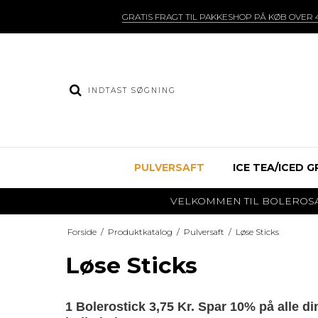
GRATIS FRAGT TIL PAKKESHOP PÅ KØB OVER 4
PULVERSAFT
ICE TEA/ICED G
VELKOMMEN TIL BOLEROSAFT.DK
Forside
/
Produktkatalog
/
Pulversaft
/
Løse Sticks
Løse Sticks
1 Bolerostick 3,75 Kr. Spar 10% på alle d