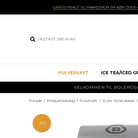
GRATIS FRAGT TIL PAKKESHOP PÅ KØB OVER 4
PULVERSAFT
ICE TEA/ICED G
VELKOMMEN TIL BOLEROSAFT.DK
Forside
/
Produktkatalog
/
Pulversaft
/
12 stk. Sticks æsker
/
-30%