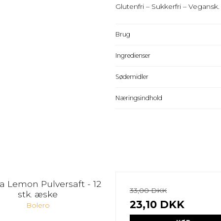
Glutenfri – Sukkerfri – Vegansk.
Brug
Ingredienser
Sødemidler
Næringsindhold
ea Lemon Pulversaft - 12
33,00 DKK
stk. æske
23,10 DKK
Bolero