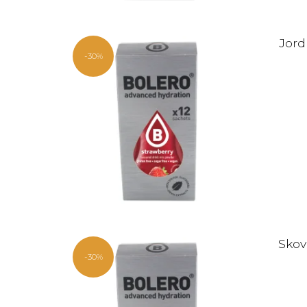
Jord
-30%
Skovb
-30%