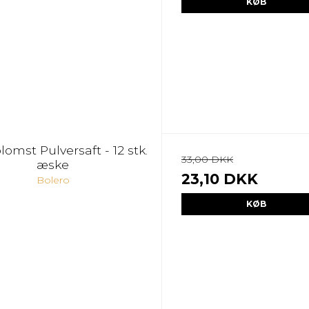
KØB
omst Pulversaft - 12 stk.
33,00 DKK
æske
23,10 DKK
Bolero
KØB