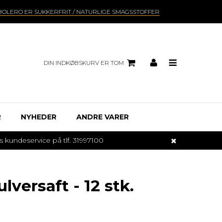
BOLERO ER SUKKERFRIT / NATURLIGE SMAGSSTOFFER
DIN INDKØBSKURV ER TOM
R
NYHEDER
ANDRE VARER
undeservice på tlf. 31997100
versaft - 12 stk.