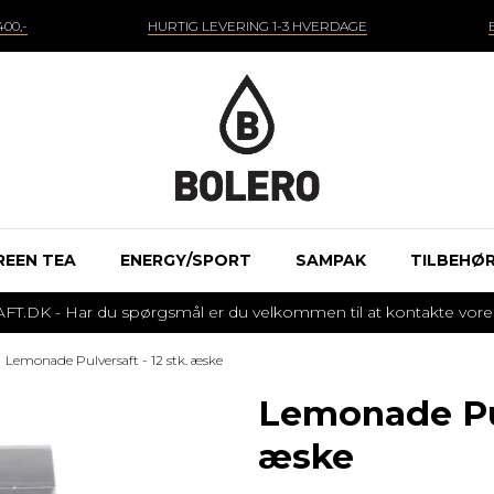
00,-
HURTIG LEVERING 1-3 HVERDAGE
REEN TEA
ENERGY/SPORT
SAMPAK
TILBEHØ
 - Har du spørgsmål er du velkommen til at kontakte vores k
Lemonade Pulversaft - 12 stk. æske
Lemonade Pul
æske