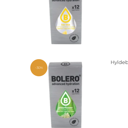
Hyldebl
-30%