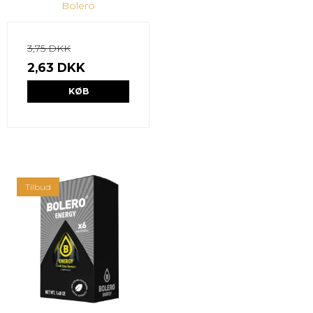
Bolero
3,75 DKK
2,63 DKK
KØB
Tilbud