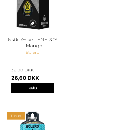
6 stk. Æske - ENERGY
- Mango
Bolero
38,00 DKK
26,60 DKK
KØB
Tilbud