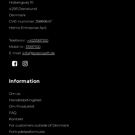
Holbergsvej 10
4293 Dianalund
Denmark
CVR-nummer
:
35889647
Helms Entreprise ApS
Telefonnr.
:
+4531997100
Mobil nr.
:
31997100
E-mail
:
info@bolerosaft.dk
Information
Om os
Handelsbetingelser
Om Produktet
FAQ
Kontakt
For customers outside of Denmark
Fortrydelsesformular