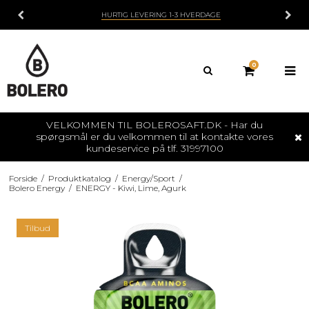
HURTIG LEVERING 1-3 HVERDAGE
0
VELKOMMEN TIL BOLEROSAFT.DK - Har du
spørgsmål er du velkommen til at kontakte vores
kundeservice på tlf. 31997100
Forside
/
Produktkatalog
/
Energy/Sport
/
Bolero Energy
/
ENERGY - Kiwi, Lime, Agurk
Tilbud