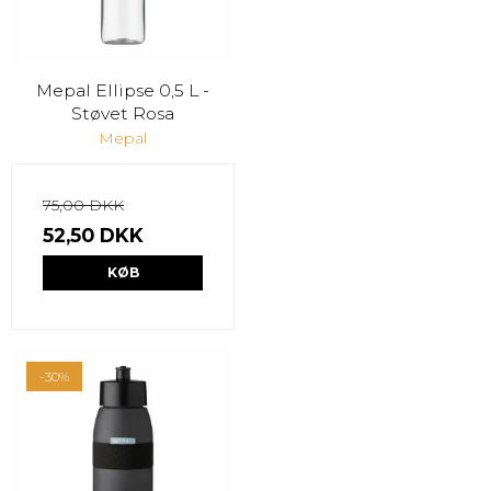
Mepal Ellipse 0,5 L -
Støvet Rosa
Mepal
75,00 DKK
52,50 DKK
KØB
-30%