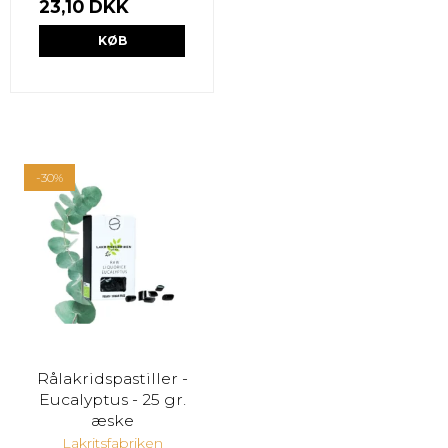
23,10 DKK
KØB
-30%
Rålakridspastiller -
Eucalyptus - 25 gr.
æske
Lakritsfabriken