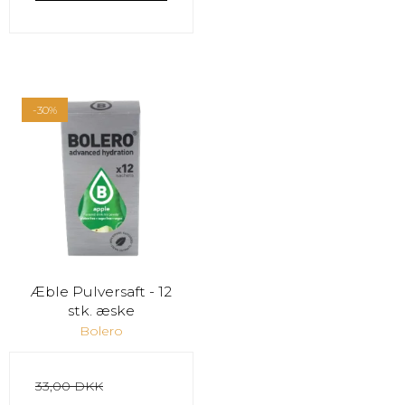
-30%
Æble Pulversaft - 12
stk. æske
Bolero
33,00 DKK