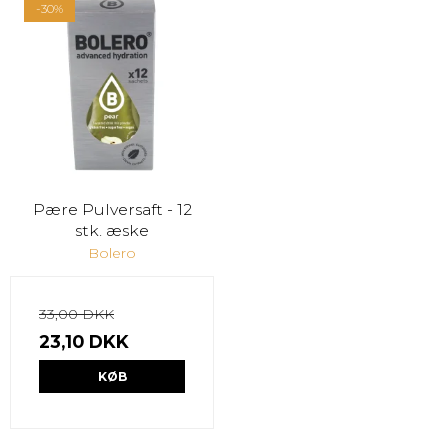
-30%
Pære Pulversaft - 12
stk. æske
Bolero
33,00 DKK
23,10 DKK
KØB