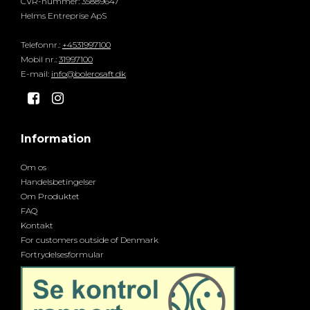
CVR-nummer
:
35889647
Helms Entreprise ApS
Telefonnr.
:
+4531997100
Mobil nr.
:
31997100
E-mail
:
info@bolerosaft.dk
Information
Om os
Handelsbetingelser
Om Produktet
FAQ
Kontakt
For customers outside of Denmark
Fortrydelsesformular