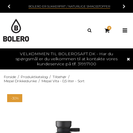
BOLERO ER SUKKERFRIT / NATURLIGE SMAGSSTOFFER
0
VELKOMMEN TIL BOLEROSAFT.DK - Har du
spørgsmål er du velkommen til at kontakte vores
kundeservice på tlf. 31997100
Forside
/
Produktkatalog
/
Tilbehør
/
Mepal Drikkedunke
/
Mepal Vita - 0,5 liter - Sort
-30%