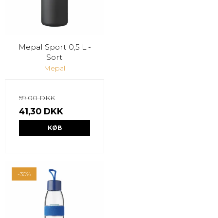
Mepal Sport 0,5 L -
Sort
Mepal
59,00 DKK
41,30 DKK
KØB
-30%