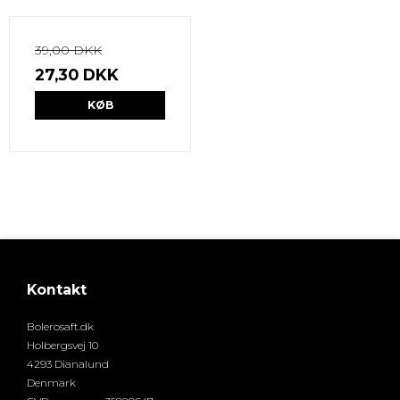
39,00 DKK
27,30 DKK
KØB
Kontakt
Bolerosaft.dk
Holbergsvej 10
4293 Dianalund
Denmark