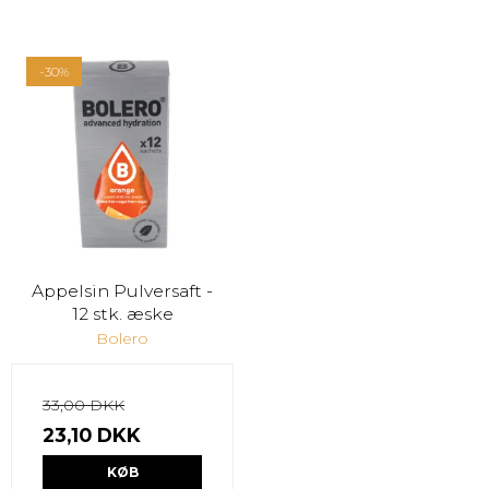
-30%
Appelsin Pulversaft -
12 stk. æske
Bolero
33,00 DKK
23,10 DKK
KØB