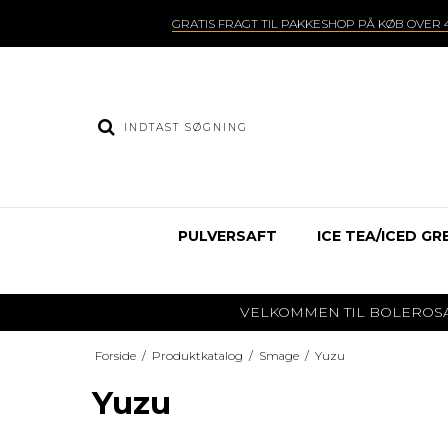
GRATIS FRAGT TIL PAKKESHOP PÅ KØB OVER 4
PULVERSAFT
ICE TEA/ICED GR
VELKOMMEN TIL BOLEROSAFT.DK
Forside
/
Produktkatalog
/
Smage
/
Yuzu
Yuzu