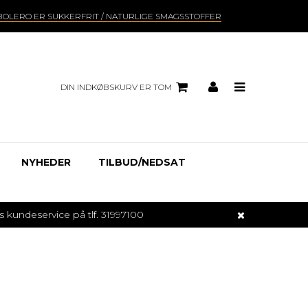
BOLERO ER SUKKERFRIT / NATURLIGE SMAGSSTOFFER
DIN INDKØBSKURV ER TOM
NYHEDER
TILBUD/NEDSAT
undeservice på tlf. 31997100