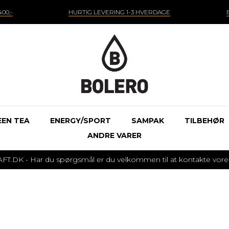
00,-
HURTIG LEVERING 1-3 HVERDAGE
EEN TEA
ENERGY/SPORT
SAMPAK
TILBEHØR
ANDRE VARER
 - Har du spørgsmål er du velkommen til at kontakte vores k