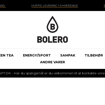
00,-
HURTIG LEVERING 1-3 HVERDAGE
EEN TEA
ENERGY/SPORT
SAMPAK
TILBEHØR
ANDRE VARER
 - Har du spørgsmål er du velkommen til at kontakte vores k