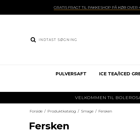
GRATIS FRAGT TIL PAKKESHOP PÅ KØB OVER 4
PULVERSAFT
ICE TEA/ICED GR
VELKOMMEN TIL BOLEROSAFT.DK
Forside
/
Produktkatalog
/
Smage
/
Fersken
Fersken