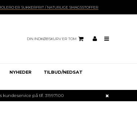
BOLERO ER SUKKERFRIT / NATURLIGE SMAGSSTOFFER
DIN INDKØBSKURV ER TOM
NYHEDER
TILBUD/NEDSAT
undeservice på tlf. 31997100