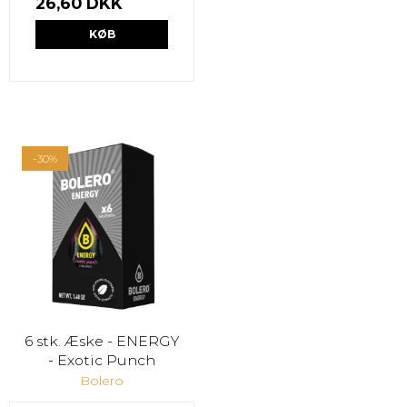
26,60 DKK
KØB
-30%
6 stk. Æske - ENERGY
- Exotic Punch
Bolero