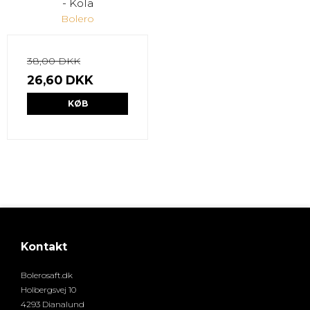
- Kola
Bolero
38,00 DKK
26,60 DKK
KØB
Kontakt
Bolerosaft.dk
Holbergsvej 10
4293 Dianalund