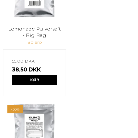
Lemonade Pulversaft
- Big Bag
Bolero
55,00 DKK
38,50 DKK
KØB
-30%