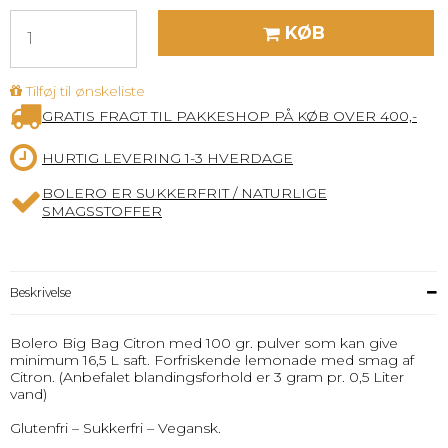
KØB
Tilføj til ønskeliste
GRATIS FRAGT TIL PAKKESHOP PÅ KØB OVER 400,-
HURTIG LEVERING 1-3 HVERDAGE
BOLERO ER SUKKERFRIT / NATURLIGE
SMAGSSTOFFER
Beskrivelse
Bolero Big Bag Citron med 100 gr. pulver som kan give
minimum 16,5 L saft. Forfriskende lemonade med smag af
Citron. (Anbefalet blandingsforhold er 3 gram pr. 0,5 Liter
vand)
Glutenfri – Sukkerfri – Vegansk.