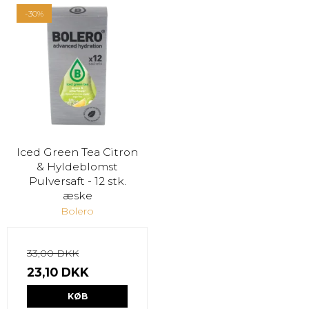
-30%
Iced Green Tea Citron
& Hyldeblomst
Pulversaft - 12 stk.
æske
Bolero
33,00 DKK
23,10 DKK
KØB