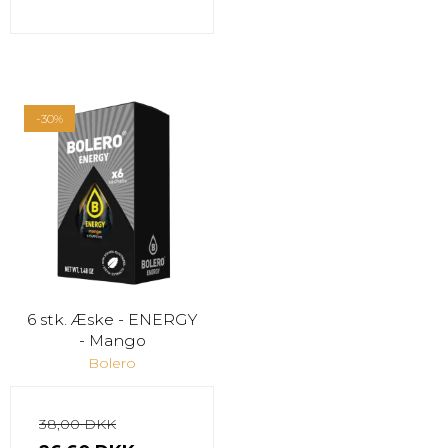
-30%
6 stk. Æske - ENERGY
- Mango
Bolero
38,00 DKK