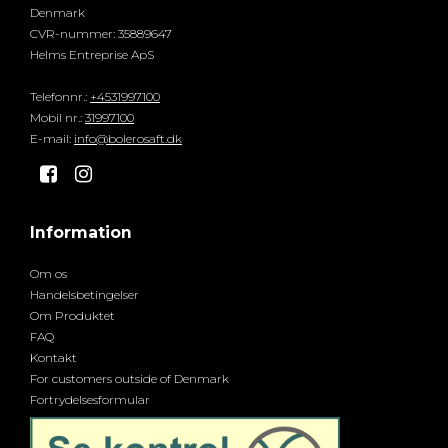
Denmark
CVR-nummer
:
35889647
Helms Entreprise ApS
Telefonnr.
:
+4531997100
Mobil nr.
:
31997100
E-mail
:
info@bolerosaft.dk
Information
Om os
Handelsbetingelser
Om Produktet
FAQ
Kontakt
For customers outside of Denmark
Fortrydelsesformular