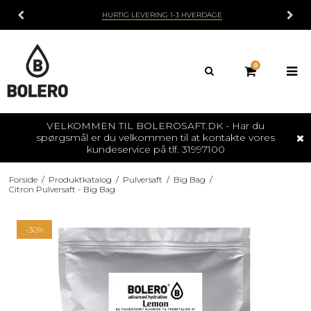
HURTIG LEVERING 1-3 HVERDAGE
0
VELKOMMEN TIL BOLEROSAFT.DK - Har du
spørgsmål er du velkommen til at kontakte vores
kundeservice på tlf. 31997100
Forside
/
Produktkatalog
/
Pulversaft
/
Big Bag
/
Citron Pulversaft - Big Bag
-30%