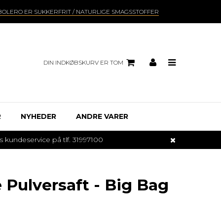
BOLERO ER SUKKERFRIT / NATURLIGE SMAGSSTOFFER
DIN INDKØBSKURV ER TOM
R
NYHEDER
ANDRE VARER
undeservice på tlf. 31997100
 Pulversaft - Big Bag