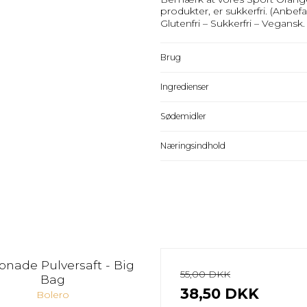
produkter, er sukkerfri. (Anbefa
Glutenfri – Sukkerfri – Vegansk.
Brug
Ingredienser
Sødemidler
Næringsindhold
nade Pulversaft - Big
55,00 DKK
Bag
38,50 DKK
Bolero