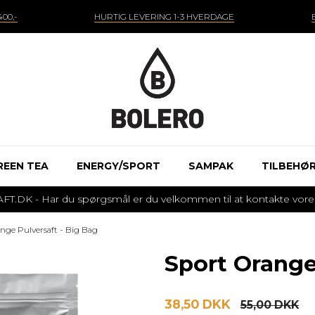
00,-
HURTIG LEVERING 1-3 HVERDAGE
REEN TEA
ENERGY/SPORT
SAMPAK
TILBEHØ
 - Har du spørgsmål er du velkommen til at kontakte vores k
nge Pulversaft - Big Bag
Sport Orange
38,50 DKK
55,00 DKK