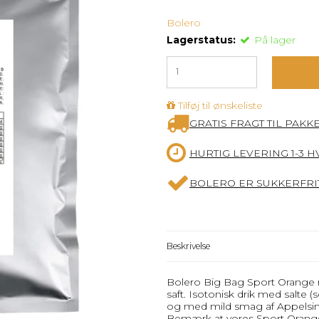
Bolero
Lagerstatus:
På lager
Tilføj til ønskeliste
GRATIS FRAGT TIL PAKK
HURTIG LEVERING 1-3 
BOLERO ER SUKKERFRIT
Beskrivelse
Bolero Big Bag Sport Orange 
saft. Isotonisk drik med salte 
og med mild smag af Appelsin
Bemærk at vores Sport Orange (