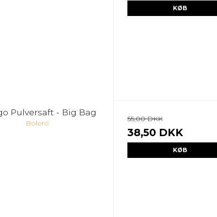
KØB
o Pulversaft - Big Bag
55,00 DKK
Bolero
38,50 DKK
KØB