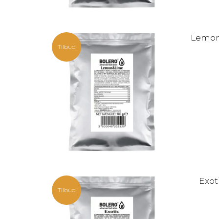
Lemon 
Tilbud
Exot
Tilbud