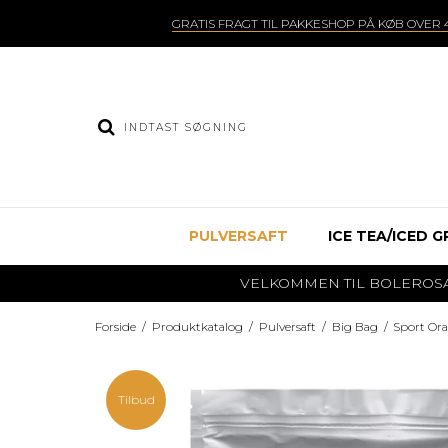
GRATIS FRAGT TIL PAKKESHOP PÅ KØB OVER 4
PULVERSAFT
ICE TEA/ICED G
VELKOMMEN TIL BOLEROSAFT.DK
Forside
/
Produktkatalog
/
Pulversaft
/
Big Bag
/
Sport Ora
Tilbud