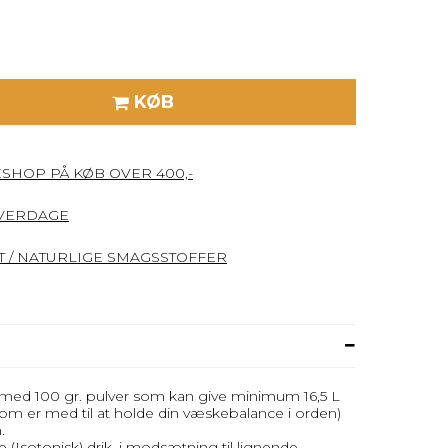
KØB
ESHOP PÅ KØB OVER 400,-
HVERDAGE
 / NATURLIGE SMAGSSTOFFER
med 100 gr. pulver som kan give minimum 16,5 L
(som er med til at holde din væskebalance i orden)
.
Isotonisk) drik, i modsætning til lignende