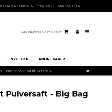
BOLERO ER SUKKERFRIT / NATURLIGE SMAGSSTOFFER
DIN INDKØBSKURV ER TOM
R
NYHEDER
ANDRE VARER
undeservice på tlf. 31997100
t Pulversaft - Big Bag