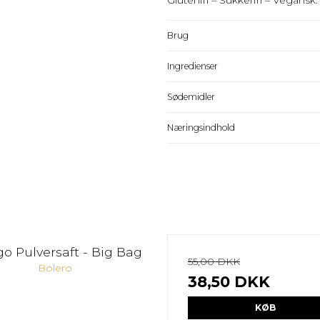
Brug
Ingredienser
Sødemidler
Næringsindhold
o Pulversaft - Big Bag
55,00 DKK
Bolero
38,50 DKK
KØB