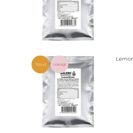
Lemon 
Tilbud
Udsolgt