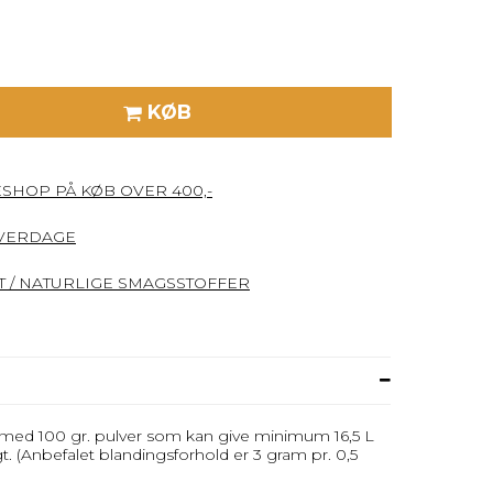
KØB
ESHOP PÅ KØB OVER 400,-
HVERDAGE
 / NATURLIGE SMAGSSTOFFER
 med 100 gr. pulver som kan give minimum 16,5 L
t. (Anbefalet blandingsforhold er 3 gram pr. 0,5