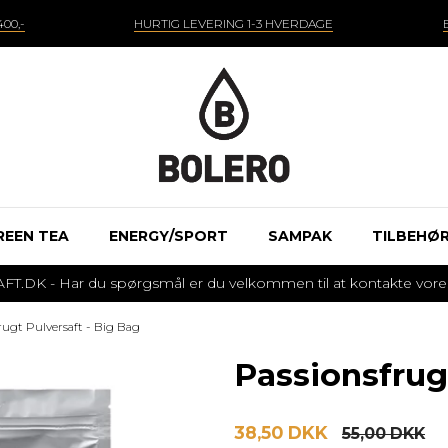
00,-
HURTIG LEVERING 1-3 HVERDAGE
REEN TEA
ENERGY/SPORT
SAMPAK
TILBEHØ
 - Har du spørgsmål er du velkommen til at kontakte vores k
rugt Pulversaft - Big Bag
Passionsfrug
38,50 DKK
55,00 DKK