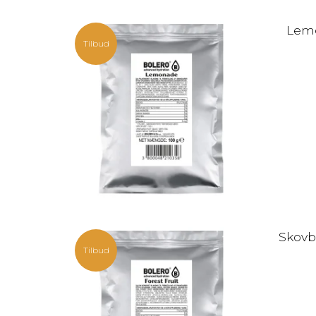
Lemo
Tilbud
Skovb
Tilbud