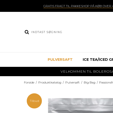
GRATIS FRAGT TIL PAKKESHOP PÅ KØB OVER 4
PULVERSAFT
ICE TEA/ICED G
VELKOMMEN TIL BOLEROSAFT.DK
Forside
/
Produktkatalog
/
Pulversaft
/
Big Bag
/
Passionsf
Tilbud