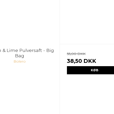
& Lime Pulversaft - Big
55,00 DKK
Bag
38,50 DKK
Bolero
KØB