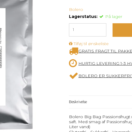
Bolero
Lagerstatus:
På lager
Tilføj til ønskeliste
GRATIS FRAGT TIL PAKK
HURTIG LEVERING 1-3 
BOLERO ER SUKKERFRIT
Beskrivelse
Bolero Big Bag Passionsfrugt
saft. Med smag af Passionsfrug
Liter vand)
Glutenfri – Sukkerfri – Vegansk.