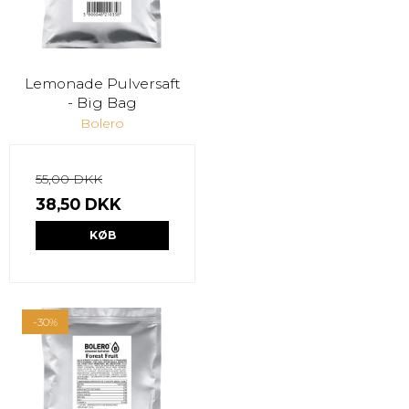
Lemonade Pulversaft
- Big Bag
Bolero
55,00 DKK
38,50 DKK
KØB
-30%