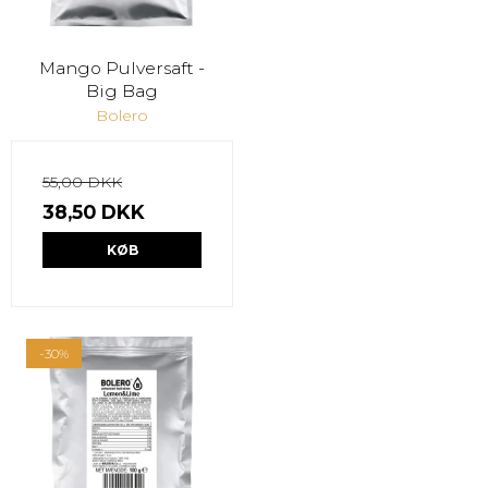
Mango Pulversaft -
Big Bag
Bolero
55,00 DKK
38,50 DKK
KØB
-30%