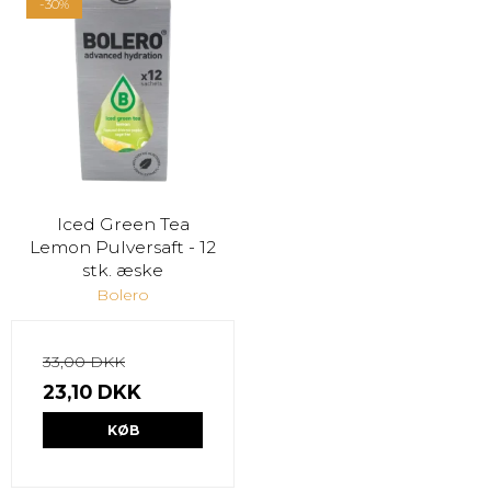
-30%
Iced Green Tea
Lemon Pulversaft - 12
stk. æske
Bolero
33,00 DKK
23,10 DKK
KØB