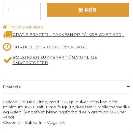
KØB
Tilføj til ønskeliste
GRATIS FRAGT TIL PAKKESHOP PÅ KØB OVER 400,-
HURTIG LEVERING 1-3 HVERDAGE
BOLERO ER SUKKERFRIT / NATURLIGE
SMAGSSTOFFER
Beskrivelse
Bolero Big Bag Lime, med 100 gr. pulver som kan give
minimum 16,5 L saft. Lime frugt (Dyrkes især i Mellemamerika
og Asien) (Anbefalet blandingsforhold er 3 gram pr. 0,5 Liter
vand)
Glutenfri – Sukkerfri – Vegansk.