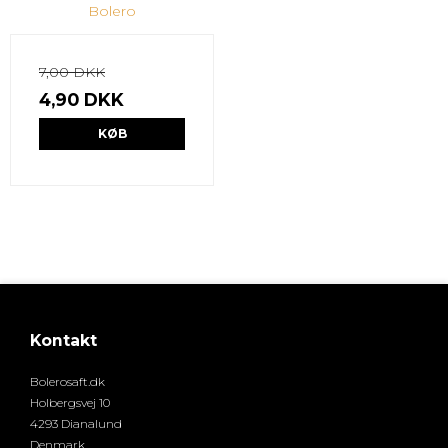
Bolero
7,00 DKK
4,90 DKK
KØB
Kontakt
Bolerosaft.dk
Holbergsvej 10
4293 Dianalund
Denmark