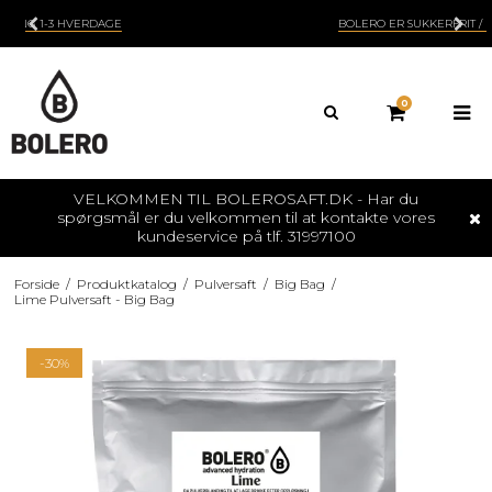
BOLERO ER SUKKERFRIT / NATURLIGE SMAGSSTOFFER
0
VELKOMMEN TIL BOLEROSAFT.DK - Har du
spørgsmål er du velkommen til at kontakte vores
kundeservice på tlf. 31997100
Forside
/
Produktkatalog
/
Pulversaft
/
Big Bag
/
Lime Pulversaft - Big Bag
-30%