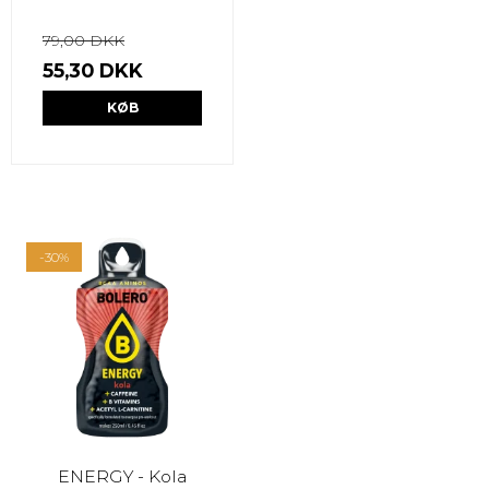
79,00 DKK
55,30 DKK
KØB
-30%
ENERGY - Kola