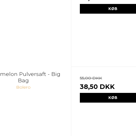
KØB
melon Pulversaft - Big
55,00 DKK
Bag
38,50 DKK
Bolero
KØB