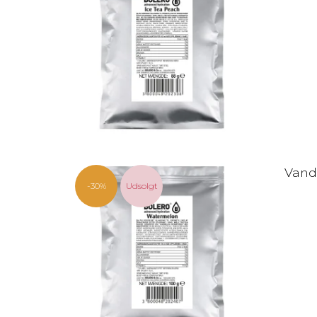
Vand
-30%
Udsolgt