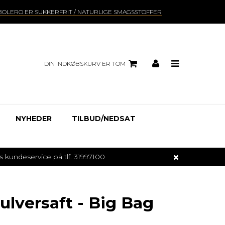
BOLERO ER SUKKERFRIT / NATURLIGE SMAGSSTOFFER
DIN INDKØBSKURV ER TOM
NYHEDER
TILBUD/NEDSAT
undeservice på tlf. 31997100
ulversaft - Big Bag