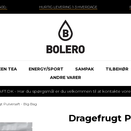
00,-
HURTIG LEVERING 1-3 HVERDAGE
EEN TEA
ENERGY/SPORT
SAMPAK
TILBEHØR
ANDRE VARER
 - Har du spørgsmål er du velkommen til at kontakte vores k
t Pulversaft - Big Bag
Dragefrugt P