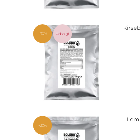
Kirseb
-30%
Udsolgt
Lemo
-30%