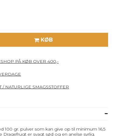
KØB
ESHOP PÅ KØB OVER 400,-
HVERDAGE
 / NATURLIGE SMAGSSTOFFER
 100 gr. pulver som kan give op til minimum 16,5
e Dragefrugt er svagt sød og en anelse syrlig.