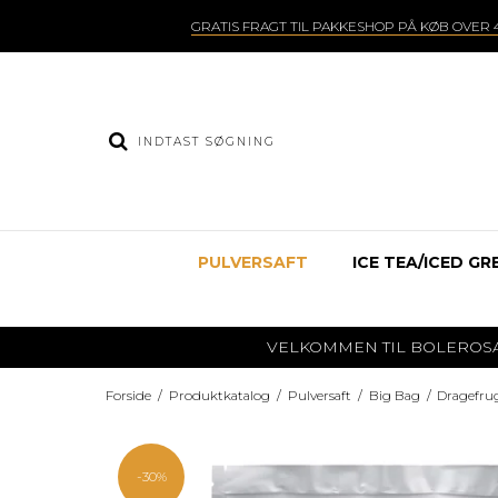
GRATIS FRAGT TIL PAKKESHOP PÅ KØB OVER 4
PULVERSAFT
ICE TEA/ICED GR
VELKOMMEN TIL BOLEROSAFT.DK
Forside
/
Produktkatalog
/
Pulversaft
/
Big Bag
/
Dragefrug
-30%