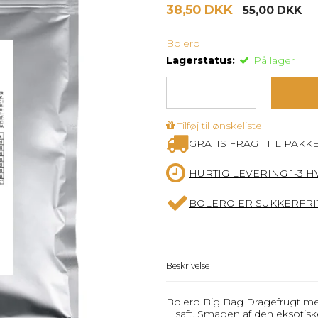
38,50 DKK
55,00 DKK
Bolero
Lagerstatus:
På lager
Tilføj til ønskeliste
GRATIS FRAGT TIL PAKK
HURTIG LEVERING 1-3 
BOLERO ER SUKKERFRIT
Beskrivelse
Bolero Big Bag Dragefrugt med
L saft. Smagen af den eksotisk