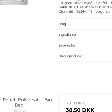
Frugten bliver også kaldt for Pi
Kaktusfrugt. (Anbefalet blandin
Glutenfri – Sukkerfri – Vegansk.
Brug
Ingredienser
Sødemidler
Næringsindhold
a Peach Pulversaft - Big
55,00 DKK
Bag
38,50 DKK
Bolero