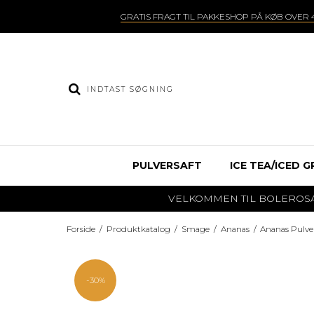
GRATIS FRAGT TIL PAKKESHOP PÅ KØB OVER 4
PULVERSAFT
ICE TEA/ICED G
VELKOMMEN TIL BOLEROSAFT.DK
Forside
/
Produktkatalog
/
Smage
/
Ananas
/
Ananas Pulver
-30%