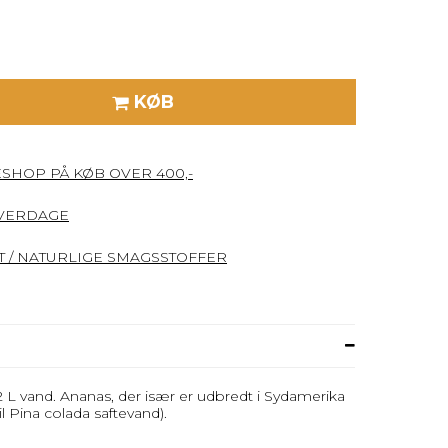
KØB
ESHOP PÅ KØB OVER 400,-
HVERDAGE
 / NATURLIGE SMAGSSTOFFER
-2 L vand. Ananas, der især er udbredt i Sydamerika
l Pina colada saftevand).