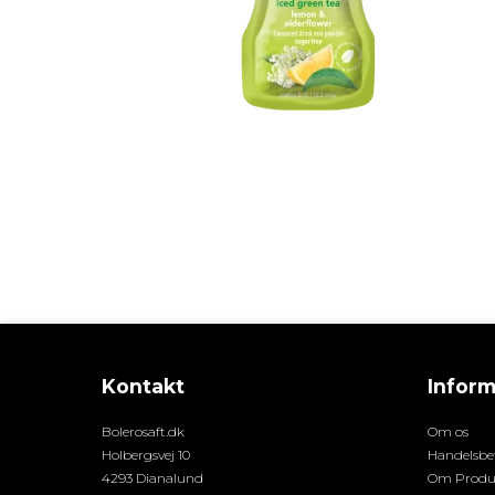
Kontakt
Inform
Bolerosaft.dk
Om os
Holbergsvej 10
Handelsbet
4293 Dianalund
Om Produ