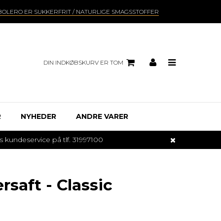
BOLERO ER SUKKERFRIT / NATURLIGE SMAGSSTOFFER
DIN INDKØBSKURV ER TOM
R
NYHEDER
ANDRE VARER
undeservice på tlf. 31997100
saft - Classic