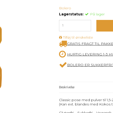
Bolero
Lagerstatus:
På lager
Tilføj til ønskeliste
GRATIS FRAGT TIL PAKK
HURTIG LEVERING 1-3 
BOLERO ER SUKKERFRIT
Beskrivelse
Classic pose med pulver til 1,5
(Kan evt. blandes med Kokos ti
Glutenfri – Sukkerfri – Vegansk.