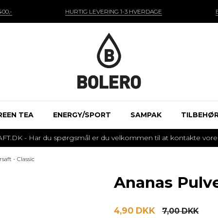
00,-
HURTIG LEVERING 1-3 HVERDAGE
REEN TEA
ENERGY/SPORT
SAMPAK
TILBEHØ
 - Har du spørgsmål er du velkommen til at kontakte vores k
saft - Classic
Ananas Pulver
4,90 DKK
7,00 DKK