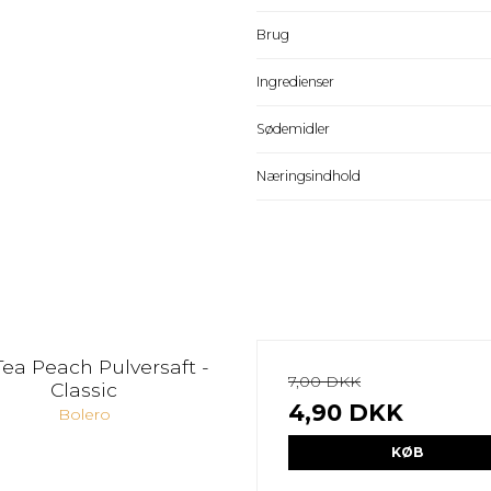
Brug
Ingredienser
Sødemidler
Næringsindhold
Tea Peach Pulversaft -
7,00 DKK
Classic
4,90 DKK
Bolero
KØB