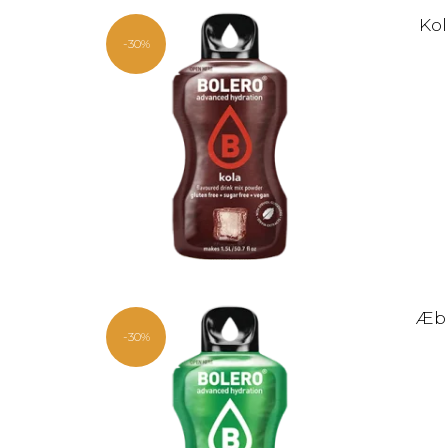
Kol
-30%
Æbl
-30%