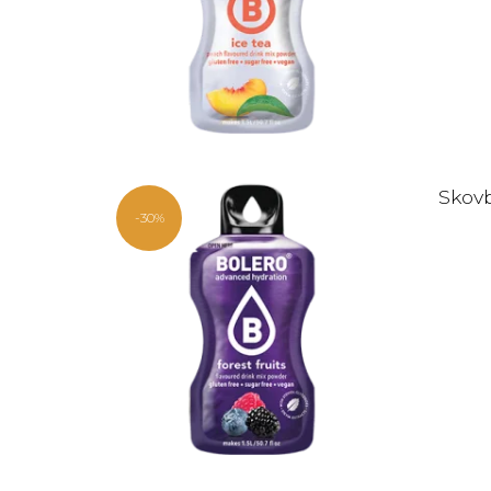
Skovb
-30%