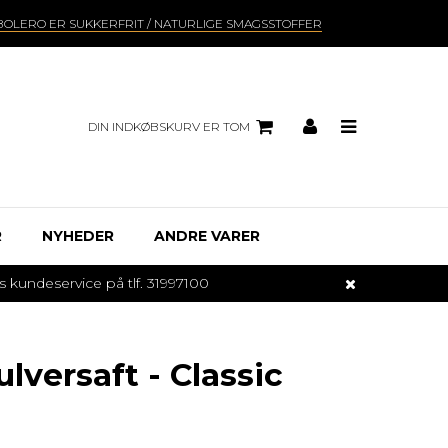
BOLERO ER SUKKERFRIT / NATURLIGE SMAGSSTOFFER
DIN INDKØBSKURV ER TOM
R
NYHEDER
ANDRE VARER
undeservice på tlf. 31997100
versaft - Classic