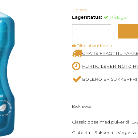
Bolero
Lagerstatus:
På lager
Tilføj til ønskeliste
GRATIS FRAGT TIL PAKK
HURTIG LEVERING 1-3 
BOLERO ER SUKKERFRIT
Beskrivelse
Classic pose med pulver til 1
Glutenfri – Sukkerfri – Vegansk.