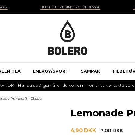
00,-
HURTIG LEVERING 1-3 HVERDAGE
REEN TEA
ENERGY/SPORT
SAMPAK
TILBEHØ
 - Har du spørgsmål er du velkommen til at kontakte vores k
ade Pulversaft - Classic
Lemonade Pul
4,90 DKK
7,00 DKK