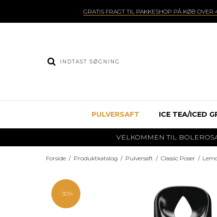
GRATIS FRAGT TIL PAKKESHOP PÅ KØB OVER 4
PULVERSAFT
ICE TEA/ICED G
VELKOMMEN TIL BOLEROSAFT.DK
Forside
/
Produktkatalog
/
Pulversaft
/
Classic Poser
/
Lemon
-30%