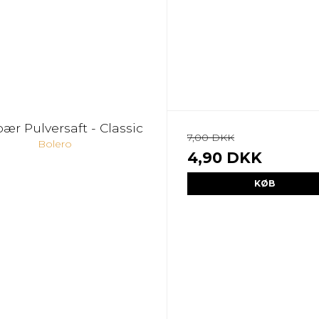
ær Pulversaft - Classic
7,00 DKK
Bolero
4,90 DKK
KØB