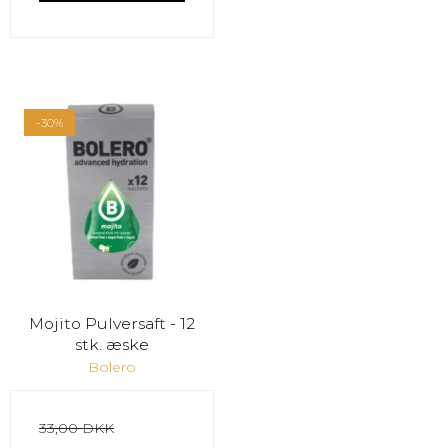
-30%
Mojito Pulversaft - 12
stk. æske
Bolero
33,00 DKK