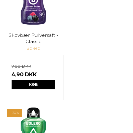
Skovbær Pulversaft -
Classic
Bolero
7,00 DKK
4,90 DKK
KØB
-30%