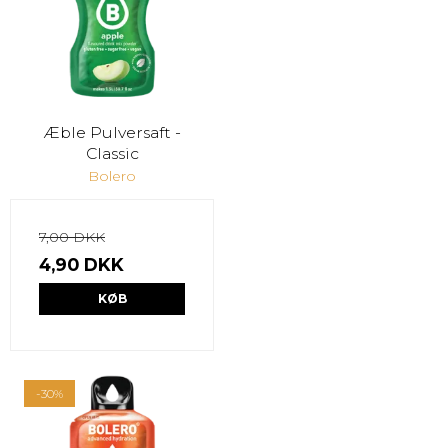
Æble Pulversaft -
Classic
Bolero
7,00 DKK
4,90 DKK
KØB
-30%