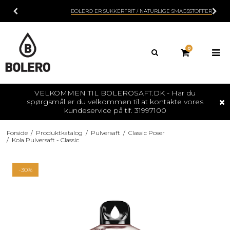
BOLERO ER SUKKERFRIT / NATURLIGE SMAGSSTOFFER
0
VELKOMMEN TIL BOLEROSAFT.DK - Har du
spørgsmål er du velkommen til at kontakte vores
kundeservice på tlf. 31997100
Forside
/
Produktkatalog
/
Pulversaft
/
Classic Poser
/
Kola Pulversaft - Classic
-30%