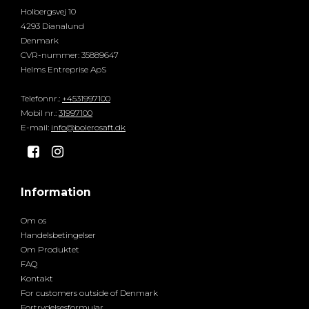
Holbergsvej 10
4293 Dianalund
Denmark
CVR-nummer
:
35889647
Helms Entreprise ApS
Telefonnr.
:
+4531997100
Mobil nr.
:
31997100
E-mail
:
info@bolerosaft.dk
Information
Om os
Handelsbetingelser
Om Produktet
FAQ
Kontakt
For customers outside of Denmark
Fortrydelsesformular