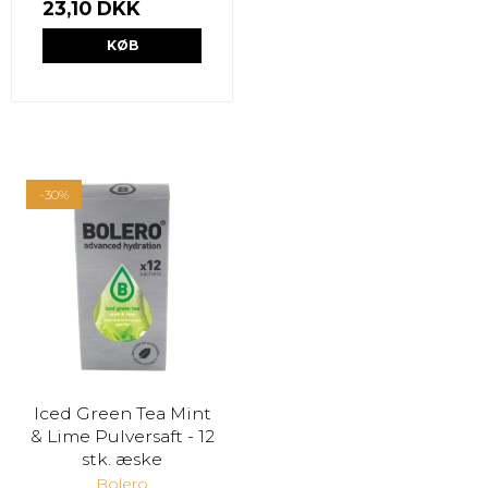
23,10 DKK
KØB
-30%
Iced Green Tea Mint
& Lime Pulversaft - 12
stk. æske
Bolero