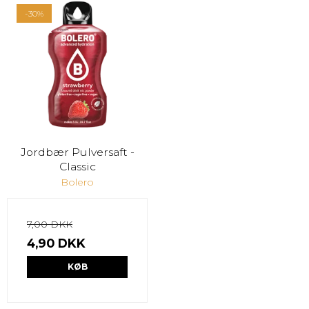
-30%
Jordbær Pulversaft -
Classic
Bolero
7,00 DKK
4,90 DKK
KØB