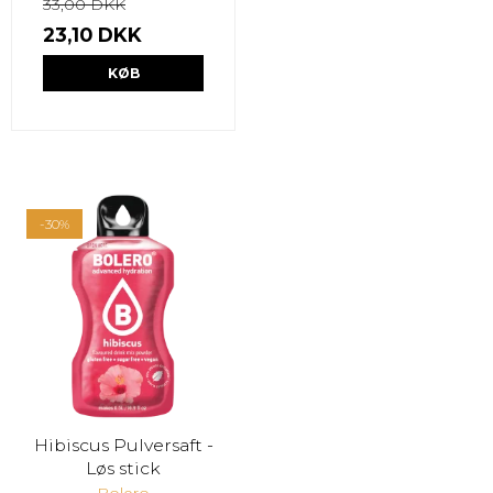
33,00 DKK
23,10 DKK
KØB
-30%
Hibiscus Pulversaft -
Løs stick
Bolero