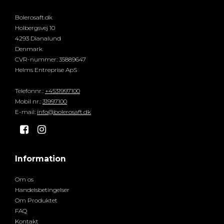
Bolerosaft.dk
Holbergsvej 10
4293 Dianalund
Denmark
CVR-nummer
:
35889647
Helms Entreprise ApS
Telefonnr.
:
+4531997100
Mobil nr.
:
31997100
E-mail
:
info@bolerosaft.dk
Information
Om os
Handelsbetingelser
Om Produktet
FAQ
Kontakt