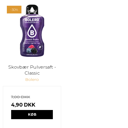
-30%
Skovbær Pulversaft -
Classic
Bolero
7,00 DKK
4,90 DKK
KØB