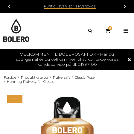
HURTIG LEVERING 1-3 HVERDAGE
0
VELKOMMEN TIL BOLEROSAFT.DK - Har du
spørgsmål er du velkommen til at kontakte vores
kundeservice på tlf. 31997100
Forside
/
Produktkatalog
/
Pulversaft
/
Classic Poser
/
Honning Pulversaft - Classic
-30%