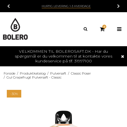
HURTIG LEVERING 1-3 HVERDAGE
0
VELKOMMEN TIL BOLEROSAFT.DK - Har du
spørgsmål er du velkommen til at kontakte vores
kundeservice på tlf. 31997100
Forside
/
Produktkatalog
/
Pulversaft
/
Classic Poser
/
Gul Grapefrugt Pulversaft - Classic
-30%