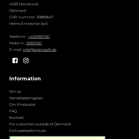
4293 Dianalund
Denmark
CVR-nummer
:
35889647
Helms Entreprise ApS
Telefonnr.
:
+4531997100
Mobil nr.
:
31997100
E-mail
:
info@bolerosaft.dk
Information
Om os
Handelsbetingelser
Om Produktet
FAQ
Kontakt
For customers outside of Denmark
Fortrydelsesformular