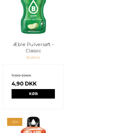
Æble Pulversaft -
Classic
Bolero
7,00 DKK
4,90 DKK
KØB
-30%