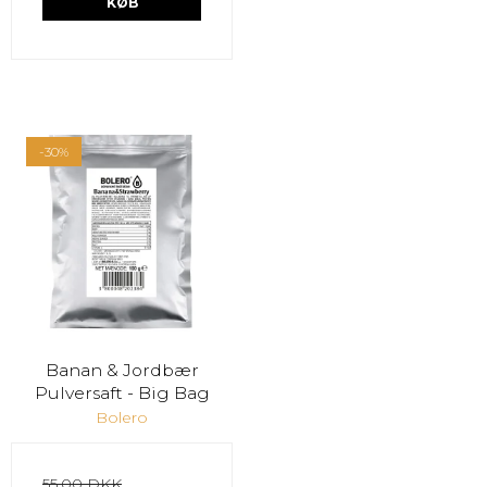
KØB
-30%
Banan & Jordbær
Pulversaft - Big Bag
Bolero
55,00 DKK