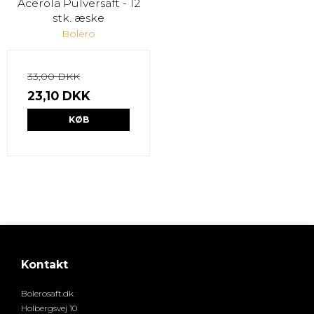
Acerola Pulversaft - 12
stk. æske
Bolero
33,00 DKK
23,10 DKK
KØB
Kontakt
Bolerosaft.dk
Holbergsvej 10