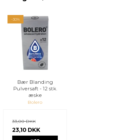
-30%
Bær Blanding
Pulversaft - 12 stk.
æske
Bolero
33,00 DKK
23,10 DKK