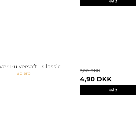
KØB
ær Pulversaft - Classic
7,00 DKK
Bolero
4,90 DKK
KØB