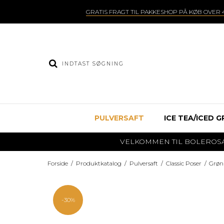
GRATIS FRAGT TIL PAKKESHOP PÅ KØB OVER 4
PULVERSAFT
ICE TEA/ICED G
VELKOMMEN TIL BOLEROSAFT.DK
Forside
/
Produktkatalog
/
Pulversaft
/
Classic Poser
/
Grønn
-30%