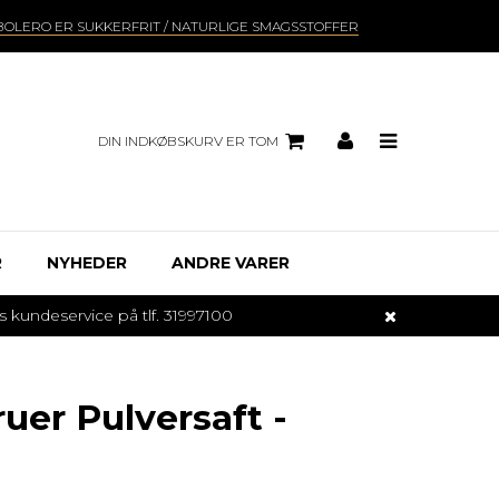
BOLERO ER SUKKERFRIT / NATURLIGE SMAGSSTOFFER
DIN INDKØBSKURV ER TOM
R
NYHEDER
ANDRE VARER
undeservice på tlf. 31997100
uer Pulversaft -