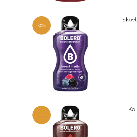
Skovb
-30%
Kol
-30%