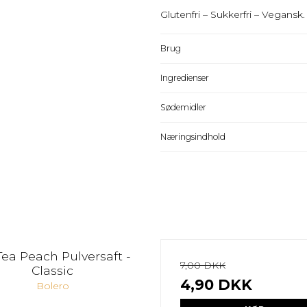
Glutenfri – Sukkerfri – Vegansk.
Brug
Ingredienser
Sødemidler
Næringsindhold
Tea Peach Pulversaft -
7,00 DKK
Classic
4,90 DKK
Bolero