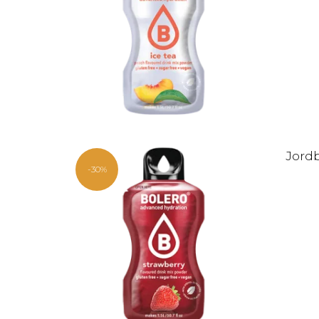
Jordb
-30%