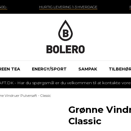
00,-
HURTIG LEVERING 1-3 HVERDAGE
REEN TEA
ENERGY/SPORT
SAMPAK
TILBEHØ
 - Har du spørgsmål er du velkommen til at kontakte vores k
e Vindruer Pulversaft - Classic
Grønne Vindr
Classic