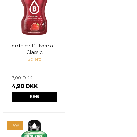
Jordbær Pulversaft -
Classic
Bolero
7,00 DKK
4,90 DKK
KØB
-30%