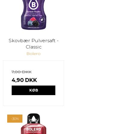
Skovbær Pulversaft -
Classic
Bolero
7,00 DKK
4,90 DKK
KØB
-30%