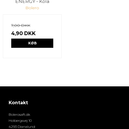
ENERGY - Kola
Bolero
7,00 DKK
4,90 DKK
KØB
Kontakt
Bolerosaft.dk
Holbergsvej 10
4293 Dianalund