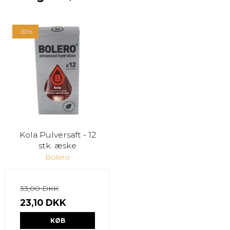
-30%
Kola Pulversaft - 12
stk. æske
Bolero
33,00 DKK
23,10 DKK
KØB