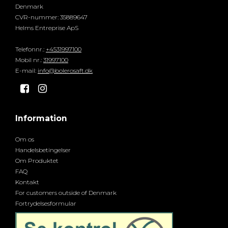
Denmark
CVR-nummer
:
35889647
Helms Entreprise ApS
Telefonnr.
:
+4531997100
Mobil nr.
:
31997100
E-mail
:
info@bolerosaft.dk
Information
Om os
Handelsbetingelser
Om Produktet
FAQ
Kontakt
For customers outside of Denmark
Fortrydelsesformular