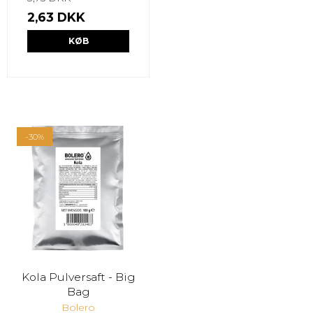
2,63 DKK
KØB
-30%
Kola Pulversaft - Big
Bag
Bolero