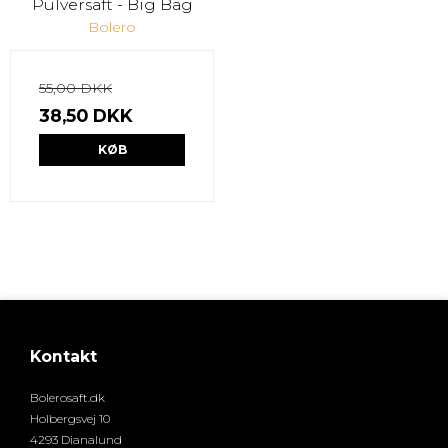
Pulversaft - Big Bag
Bolero
55,00 DKK
38,50 DKK
KØB
Kontakt
Bolerosaft.dk
Holbergsvej 10
4293 Dianalund