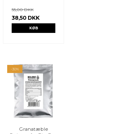
55,00 DKK
38,50 DKK
KØB
-30%
Granatæble