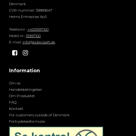
Denmark
CVR-nummer
:
35889647
Helms Entreprise ApS
Telefonnr.
:
+4531997100
Mobil nr.
:
31997100
E-mail
:
info@bolerosaft.dk
Information
Om os
Handelsbetingelser
Om Produktet
FAQ
Kontakt
For customers outside of Denmark
Fortrydelsesformular