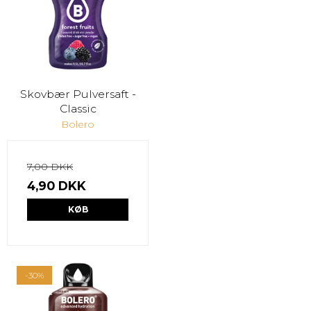
Skovbær Pulversaft -
Classic
Bolero
7,00 DKK
4,90 DKK
KØB
-30%