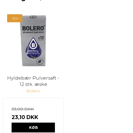
-30%
Hyldebær Pulversaft -
12 stk. æske
Bolero
33,00 DKK
23,10 DKK
KØB