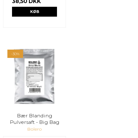
38,50 DKK
KØB
-30%
Bær Blanding
Pulversaft - Big Bag
Bolero