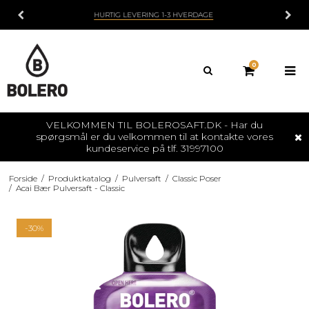
BOLERO ER SUKKERFRIT / NATURLIGE SMAGSSTOFFER
0
VELKOMMEN TIL BOLEROSAFT.DK - Har du
spørgsmål er du velkommen til at kontakte vores
kundeservice på tlf. 31997100
Forside
/
Produktkatalog
/
Pulversaft
/
Classic Poser
/
Acai Bær Pulversaft - Classic
-30%