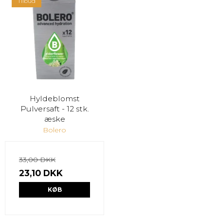
Tilbud
Hyldeblomst
Pulversaft - 12 stk.
æske
Bolero
33,00 DKK
23,10 DKK
KØB