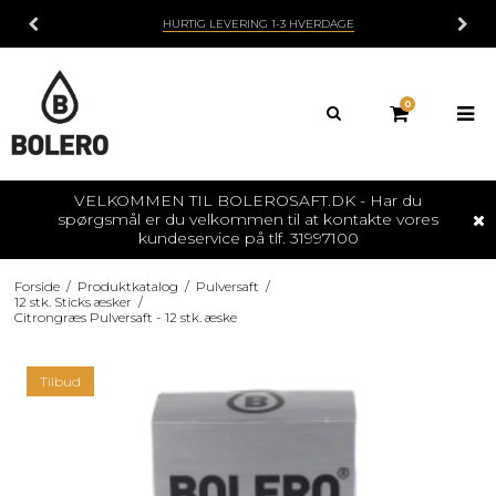
HURTIG LEVERING 1-3 HVERDAGE
0
VELKOMMEN TIL BOLEROSAFT.DK - Har du
spørgsmål er du velkommen til at kontakte vores
kundeservice på tlf. 31997100
Forside
/
Produktkatalog
/
Pulversaft
/
12 stk. Sticks æsker
/
Citrongræs Pulversaft - 12 stk. æske
Tilbud