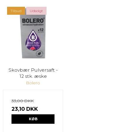
Tilbud
Udsolgt
Skovbær Pulversaft -
12 stk. æske
Bolero
33,00 DKK
23,10 DKK
KØB