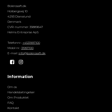
Bolerosaft.dk
Holbergsvej 10
4293 Dianalund
Denmark
CVR-nummer
:
35889647
Helms Entreprise ApS
Telefonnr.
:
+4531997100
Mobil nr.
:
31997100
E-mail
:
info@bolerosaft.dk
Information
Om os
Handelsbetingelser
Om Produktet
FAQ
Kontakt