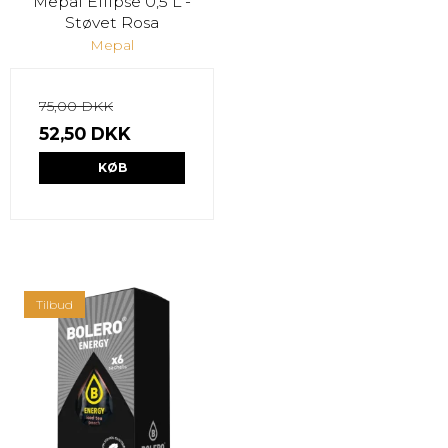
Mepal Ellipse 0,5 L -
Støvet Rosa
Mepal
75,00 DKK
52,50 DKK
KØB
Tilbud