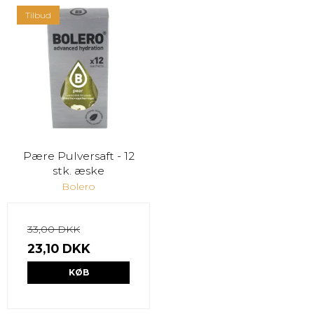
Tilbud
Pære Pulversaft - 12
stk. æske
Bolero
33,00 DKK
23,10 DKK
KØB