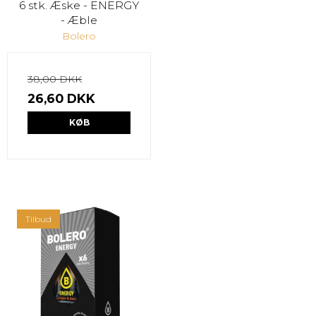
6 stk. Æske - ENERGY
- Æble
Bolero
38,00 DKK
26,60 DKK
KØB
Tilbud