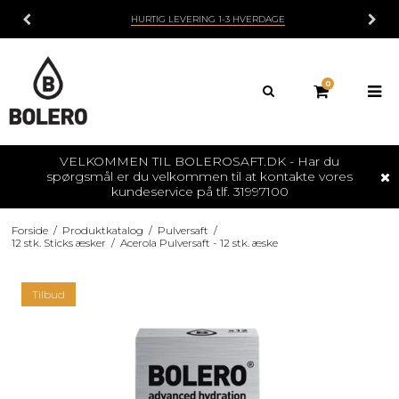
HURTIG LEVERING 1-3 HVERDAGE
0
VELKOMMEN TIL BOLEROSAFT.DK - Har du
spørgsmål er du velkommen til at kontakte vores
kundeservice på tlf. 31997100
Forside
/
Produktkatalog
/
Pulversaft
/
12 stk. Sticks æsker
/
Acerola Pulversaft - 12 stk. æske
Tilbud