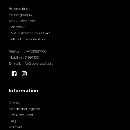
Bolerosaft.dk
Holbergsvej 10
4293 Dianalund
Denmark
CVR-nummer
:
35889647
Helms Entreprise ApS
Telefonnr.
:
+4531997100
Mobil nr.
:
31997100
E-mail
:
info@bolerosaft.dk
Information
Om os
Handelsbetingelser
Om Produktet
FAQ
Kontakt