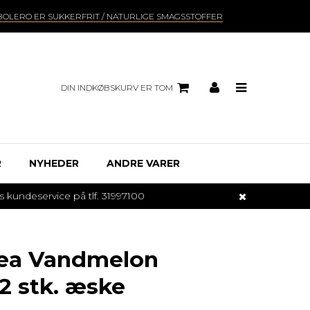
BOLERO ER SUKKERFRIT / NATURLIGE SMAGSSTOFFER
DIN INDKØBSKURV ER TOM
R
NYHEDER
ANDRE VARER
undeservice på tlf. 31997100
Tea Vandmelon
12 stk. æske