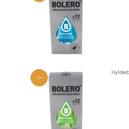
Hyldebl
-30%