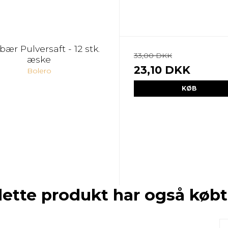
ær Pulversaft - 12 stk.
33,00 DKK
æske
23,10 DKK
Bolero
KØB
dette produkt har også købt