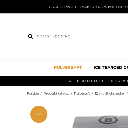
GRATIS FRAGT TIL PAKKESHOP PÅ KØB OVER 4
PULVERSAFT
ICE TEA/ICED G
VELKOMMEN TIL BOLEROSAFT.DK
Forside
/
Produktkatalog
/
Pulversaft
/
12 stk. Sticks æsker
/
-30%