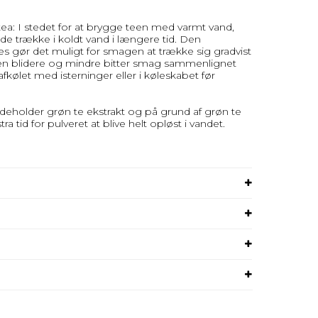
tea: I stedet for at brygge teen med varmt vand,
ade trække i koldt vand i længere tid. Den
gør det muligt for smagen at trække sig gradvist
r i en blidere og mindre bitter smag sammenlignet
afkølet med isterninger eller i køleskabet før
deholder grøn te ekstrakt og på grund af grøn te
ra tid for pulveret at blive helt opløst i vandet.