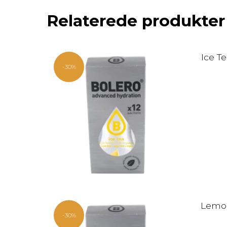
Relaterede produkter
Ice T
-30%
Lemon
-30%