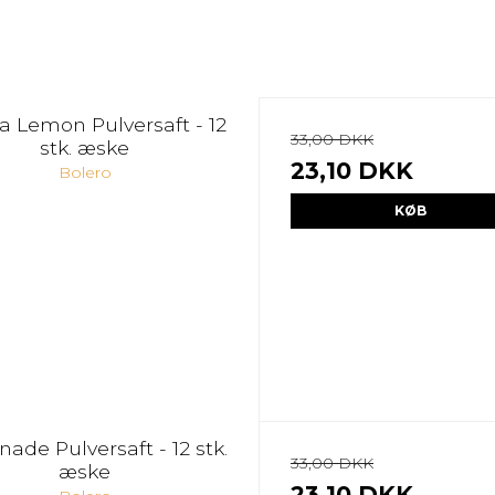
ea Lemon Pulversaft - 12
33,00 DKK
stk. æske
23,10 DKK
Bolero
KØB
ade Pulversaft - 12 stk.
33,00 DKK
æske
23,10 DKK