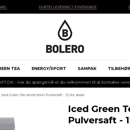
00,-
HURTIG LEVERING 1-3 HVERDAGE
REEN TEA
ENERGY/SPORT
SAMPAK
TILBEHØ
 - Har du spørgsmål er du velkommen til at kontakte vores k
Iced Green Tea Vandmelon Pulversaft - 12 stk. æske
Iced Green 
Pulversaft - 