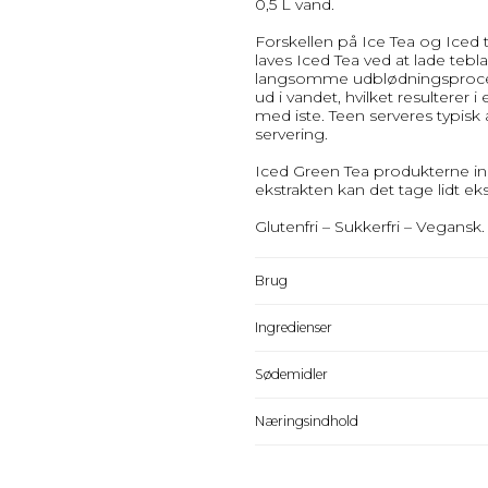
0,5 L vand.
Forskellen på Ice Tea og Iced 
laves Iced Tea ved at lade tebl
langsomme udblødningsproces 
ud i vandet, hvilket resultere
med iste. Teen serveres typisk 
servering.
Iced Green Tea produkterne in
ekstrakten kan det tage lidt ekst
Glutenfri – Sukkerfri – Vegansk.
Brug
Ingredienser
Sødemidler
Næringsindhold