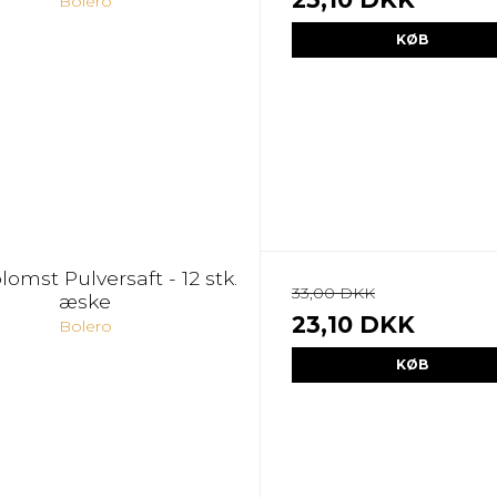
Bolero
KØB
omst Pulversaft - 12 stk.
33,00 DKK
æske
23,10 DKK
Bolero
KØB