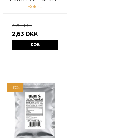
Bolero
3,75 DKK
2,63 DKK
KØB
-30%