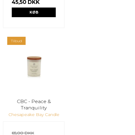
45,50 DKK
KØB
Tilbud
CBC - Peace &
Tranquility
Chesapeake Bay Candle
65,00 DKK