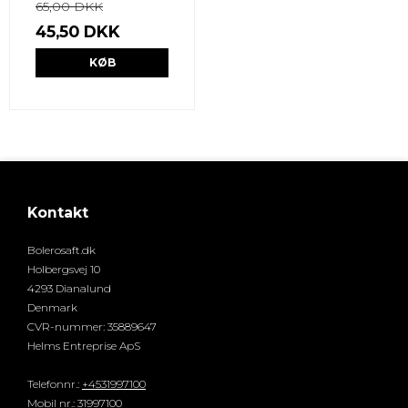
65,00 DKK
45,50 DKK
KØB
Kontakt
Bolerosaft.dk
Holbergsvej 10
4293 Dianalund
Denmark
CVR-nummer
:
35889647
Helms Entreprise ApS
Telefonnr.
:
+4531997100
Mobil nr.
:
31997100