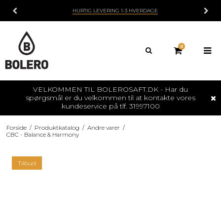
HURTIG LEVERING 1-3 HVERDAGE
0
VELKOMMEN TIL BOLEROSAFT.DK - Har du
spørgsmål er du velkommen til at kontakte vores
kundeservice på tlf. 31997100
Forside
/
Produktkatalog
/
Andre varer
/
CBC - Balance & Harmony
Tilbud