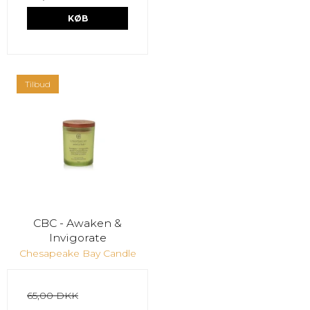
KØB
Tilbud
CBC - Awaken &
Invigorate
Chesapeake Bay Candle
65,00 DKK