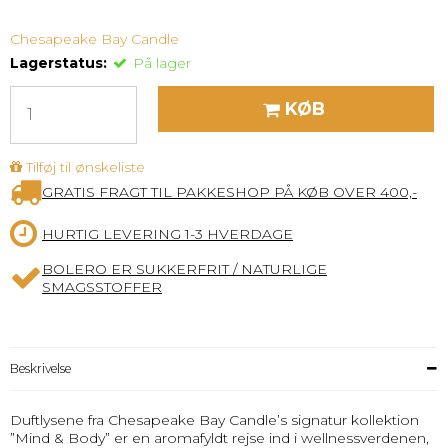
Chesapeake Bay Candle
Lagerstatus:
På lager
KØB
Tilføj til ønskeliste
GRATIS FRAGT TIL PAKKESHOP PÅ KØB OVER 400,-
HURTIG LEVERING 1-3 HVERDAGE
BOLERO ER SUKKERFRIT / NATURLIGE
SMAGSSTOFFER
Beskrivelse
Duftlysene fra Chesapeake Bay Candle’s signatur kollektion
”Mind & Body” er en aromafyldt rejse ind i wellnessverdenen,