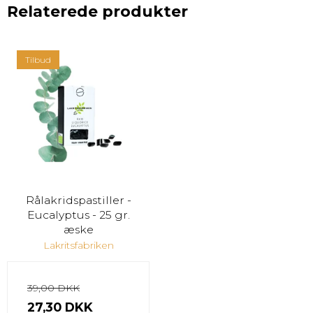
Relaterede produkter
Tilbud
Rålakridspastiller -
Eucalyptus - 25 gr.
æske
Lakritsfabriken
39,00 DKK
27,30 DKK