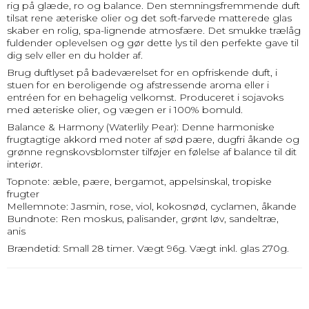
rig på glæde, ro og balance. Den stemningsfremmende duft
tilsat rene æteriske olier og det soft-farvede matterede glas
skaber en rolig, spa-lignende atmosfære. Det smukke trælåg
fuldender oplevelsen og gør dette lys til den perfekte gave til
dig selv eller en du holder af.
Brug duftlyset på badeværelset for en opfriskende duft, i
stuen for en beroligende og afstressende aroma eller i
entréen for en behagelig velkomst. Produceret i sojavoks
med æteriske olier, og vægen er i 100% bomuld.
Balance & Harmony (Waterlily Pear): Denne harmoniske
frugtagtige akkord med noter af sød pære, dugfri åkande og
grønne regnskovsblomster tilføjer en følelse af balance til dit
interiør.
Topnote: æble, pære, bergamot, appelsinskal, tropiske
frugter
Mellemnote: Jasmin, rose, viol, kokosnød, cyclamen, åkande
Bundnote: Ren moskus, palisander, grønt løv, sandeltræ,
anis
Brændetid: Small 28 timer. Vægt 96g. Vægt inkl. glas 270g.