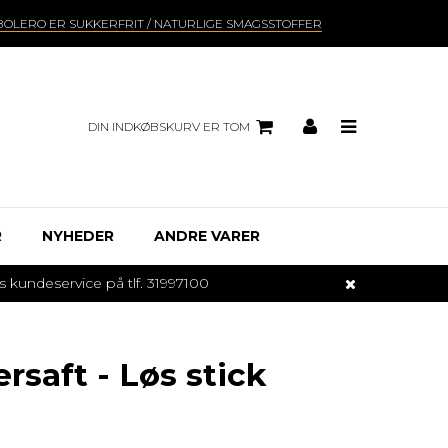
BOLERO ER SUKKERFRIT / NATURLIGE SMAGSSTOFFER
DIN INDKØBSKURV ER TOM
R
NYHEDER
ANDRE VARER
undeservice på tlf. 31997100
rsaft - Løs stick