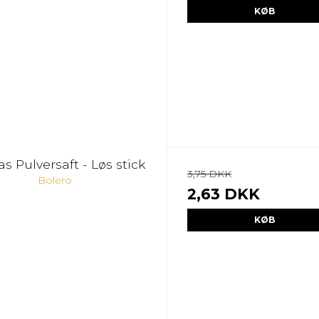
KØB
s Pulversaft - Løs stick
3,75 DKK
Bolero
2,63 DKK
KØB