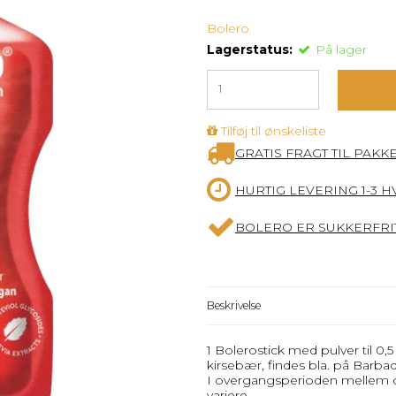
Bolero
Lagerstatus:
På lager
Tilføj til ønskeliste
GRATIS FRAGT TIL PAKK
HURTIG LEVERING 1-3 
BOLERO ER SUKKERFRIT
Beskrivelse
1 Bolerostick med pulver til 0,
kirsebær, findes bla. på Barba
I overgangsperioden mellem d
variere.