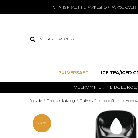
GRATIS FRAGT TIL PAKKESHOP PÅ KØB OVER 4
PULVERSAFT
ICE TEA/ICED G
VELKOMMEN TIL BOLEROSAFT.DK
Forside
/
Produktkatalog
/
Pulversaft
/
Løse Sticks
/
Acerola
-30%