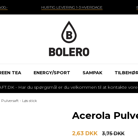
00,-
HURTIG LEVERING 1-3 HVERDAGE
REEN TEA
ENERGY/SPORT
SAMPAK
TILBEHØ
 - Har du spørgsmål er du velkommen til at kontakte vores k
 Pulversaft - Løs stick
Acerola Pulve
2,63 DKK
3,75 DKK