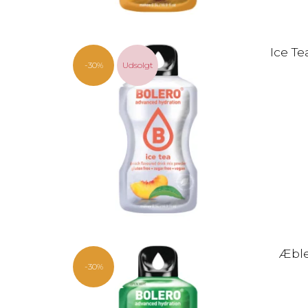
Ice Te
-30%
Udsolgt
Æble 
-30%