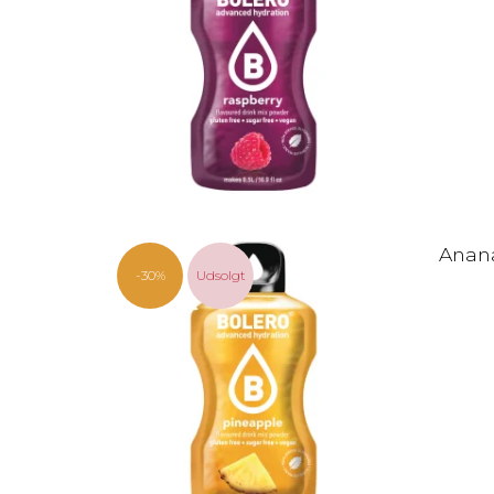
Anana
-30%
Udsolgt