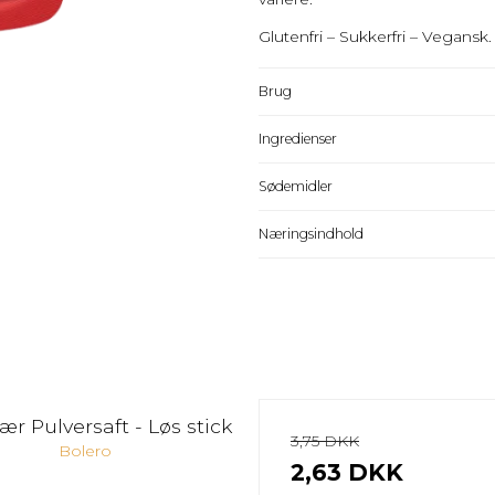
Glutenfri – Sukkerfri – Vegansk.
Brug
Ingredienser
Sødemidler
Næringsindhold
r Pulversaft - Løs stick
3,75 DKK
Bolero
2,63 DKK