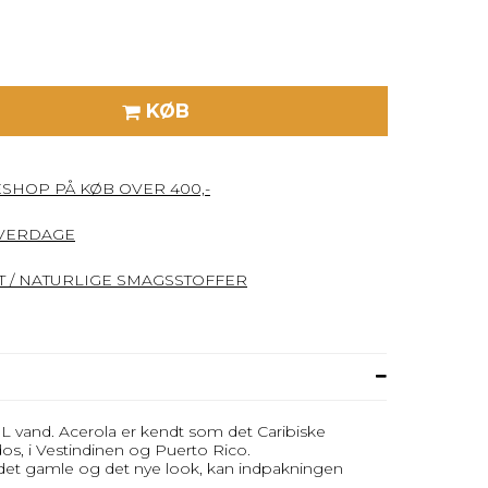
KØB
ESHOP PÅ KØB OVER 400,-
HVERDAGE
 / NATURLIGE SMAGSSTOFFER
5 L vand. Acerola er kendt som det Caribiske
dos, i Vestindinen og Puerto Rico.
et gamle og det nye look, kan indpakningen