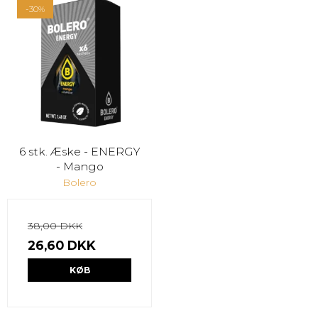
-30%
6 stk. Æske - ENERGY
- Mango
Bolero
38,00 DKK
26,60 DKK
KØB