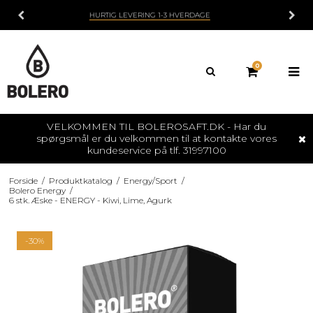
BOLERO ER SUKKERFRIT / NATURLIGE SMAGSSTOFFER
0
VELKOMMEN TIL BOLEROSAFT.DK - Har du
spørgsmål er du velkommen til at kontakte vores
kundeservice på tlf. 31997100
Forside
/
Produktkatalog
/
Energy/Sport
/
Bolero Energy
/
6 stk. Æske - ENERGY - Kiwi, Lime, Agurk
-30%