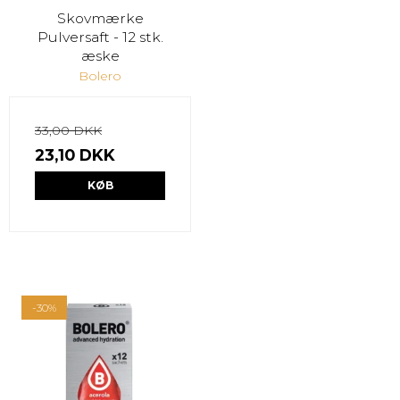
Skovmærke
Pulversaft - 12 stk.
æske
Bolero
33,00 DKK
23,10 DKK
KØB
-30%