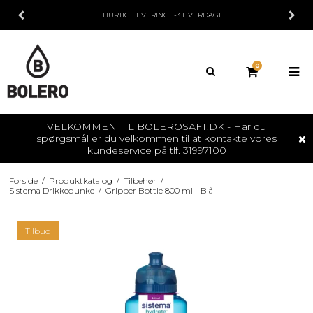
HURTIG LEVERING 1-3 HVERDAGE
0
VELKOMMEN TIL BOLEROSAFT.DK - Har du
spørgsmål er du velkommen til at kontakte vores
kundeservice på tlf. 31997100
Forside
/
Produktkatalog
/
Tilbehør
/
Sistema Drikkedunke
/
Gripper Bottle 800 ml - Blå
Tilbud