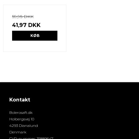
59,95 DKK
41,97 DKK
KØB
Kontakt
Bolerosaft.dk
Holbergsvej 10
4293 Dianalund
Denmark
CVR-nummer
:
35889647