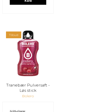
KØB
Tilbud
Tranebær Pulversaft -
Løs stick
Bolero
3,75 DKK