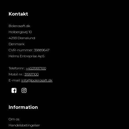
Kontakt
Bolerosaft.dk
Holbergsvej 10
4293 Dianalund
Denmark
CVR-nummer
:
35889647
Helms Entreprise ApS
Telefonnr.
:
+4531997100
Mobil nr.
:
31997100
E-mail
:
info@bolerosaft.dk
Information
Om os
Handelsbetingelser