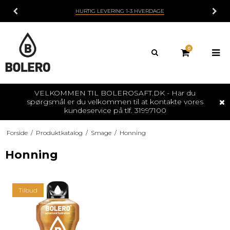
HURTIG LEVERING 1-3 HVERDAGE
0
VELKOMMEN TIL BOLEROSAFT.DK - Har du
spørgsmål er du velkommen til at kontakte vores
kundeservice på tlf. 31997100
Forside
/
Produktkatalog
/
Smage
/
Honning
Honning
Tilbud