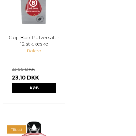
Goji Bær Pulversaft -
12 stk. æske
Bolero
33,00 DKK
23,10 DKK
KØB
Tilbud