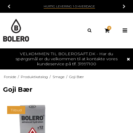
HURTIG LEVERING 1-3 HVERDAGE
0
VELKOMMEN TIL BOLEROSAFT.DK - Har du
spørgsmål er du velkommen til at kontakte vores
kundeservice på tlf. 31997100
Forside
/
Produktkatalog
/
Smage
/
Goji Bær
Goji Bær
Tilbud