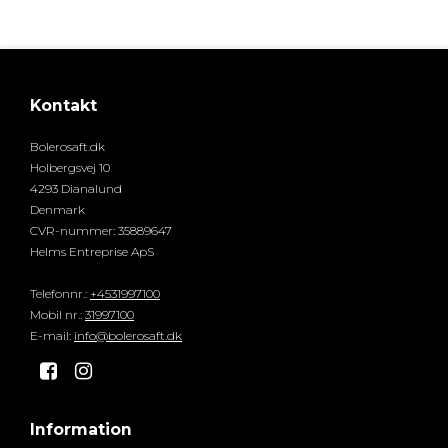
Kontakt
Bolerosaft.dk
Holbergsvej 10
4293 Dianalund
Denmark
CVR-nummer
:
35889647
Helms Entreprise ApS
Telefonnr.
:
+4531997100
Mobil nr.
:
31997100
E-mail
:
info@bolerosaft.dk
Information