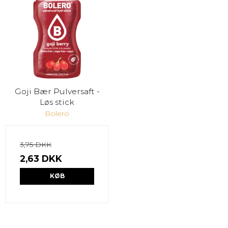
Goji Bær Pulversaft -
Løs stick
Bolero
3,75 DKK
2,63 DKK
KØB