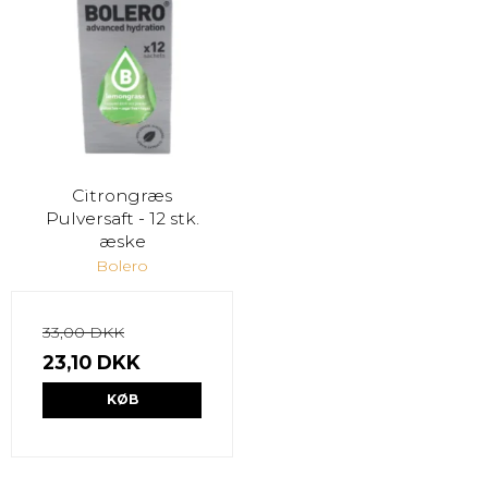
Citrongræs
Pulversaft - 12 stk.
æske
Bolero
33,00 DKK
23,10 DKK
KØB