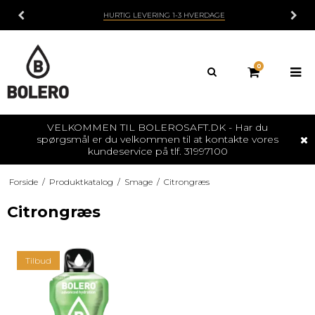
HURTIG LEVERING 1-3 HVERDAGE
0
VELKOMMEN TIL BOLEROSAFT.DK - Har du
spørgsmål er du velkommen til at kontakte vores
kundeservice på tlf. 31997100
Forside
/
Produktkatalog
/
Smage
/
Citrongræs
Citrongræs
Tilbud