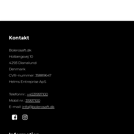
Kontakt
Bolerosaft.dk
Holbergsvej 10
4293 Dianalund
Denmark
CVR-nummer
:
35889647
Helms Entreprise ApS
Telefonnr.
:
+4531997100
Mobil nr.
:
31997100
E-mail
:
info@bolerosaft.dk