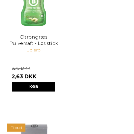
Citrongræs
Pulversaft - Løs stick
Bolero
3,75 DKK
2,63 DKK
KØB
Tilbud