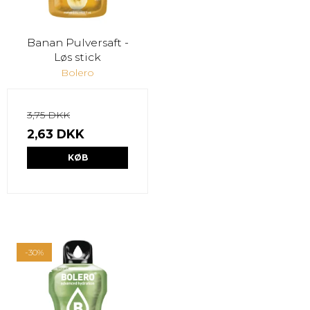
Banan Pulversaft -
Løs stick
Bolero
3,75 DKK
2,63 DKK
KØB
-30%