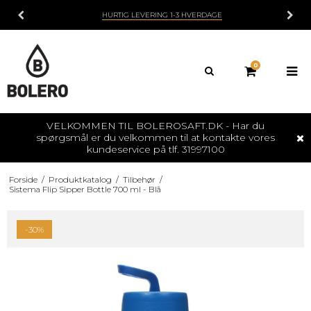
HURTIG LEVERING 1-3 HVERDAGE
0
VELKOMMEN TIL BOLEROSAFT.DK - Har du
spørgsmål er du velkommen til at kontakte vores
kundeservice på tlf. 31997100
Forside
/
Produktkatalog
/
Tilbehør
/
Sistema Flip Sipper Bottle 700 ml - Blå
-30%