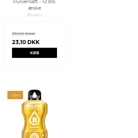
Pulversaft - 12 stk.
æske
Bolero
33,00 DKK
23,10 DKK
KØB
-30%