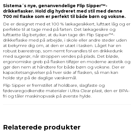
Sistema´s nye, genanvendelige Flip Sipper™-
drikkeflasker.
Hold dig hydreret med stil med d
enne
700 ml flaske som er perfekt til både børn og voksne.
De er designet med et 100 % lækagesikkert, lufttæt låg og er
perfekte til at tage med på farten. Det lækagesikre og
lufttætte låg betyder, at du kan tage din Flip Sipper™-
drikkeflaske med på arbejde, i skole eller andre steder uden
at bekymre dig om, at den er utæt i tasken. Låget har en
robust bærestrop, som nemt forvandles til en drikkedunk
med sugerør, når stroppen vendes på plads. Det bløde,
ergonomiske greb på flasken tilføjer en moderne æstetik og
gør den nem at håndtere for både børn og voksne. Der er
kapacitetsangivelser på hver side af flasken, så man kan
holde styr på de daglige væskemål.
Flip Sipper er fremstillet af holdbare, slagfaste og
fødevaregodkendte materialer i Ultra Clear plast, den er BPA-
fri og tåler maskinopvask på øverste hylde.
Relaterede produkter