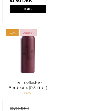
41,30 DKK
KØB
-30%
Udsolgt
Thermoflaske -
Bordeaux (0,5 Liter)
DAY
89,00 DKK