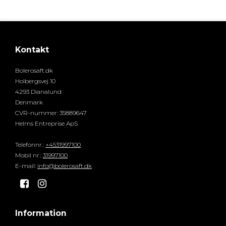
Kontakt
Bolerosaft.dk
Holbergsvej 10
4293 Dianalund
Denmark
CVR-nummer
:
35889647
Helms Entreprise ApS
Telefonnr.
:
+4531997100
Mobil nr.
:
31997100
E-mail
:
info@bolerosaft.dk
Information